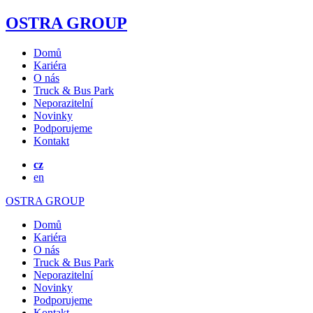
OSTRA GROUP
Domů
Kariéra
O nás
Truck & Bus Park
Neporazitelní
Novinky
Podporujeme
Kontakt
cz
en
OSTRA GROUP
Domů
Kariéra
O nás
Truck & Bus Park
Neporazitelní
Novinky
Podporujeme
Kontakt