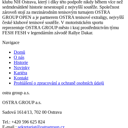
klubu NH Ostrava, který i díky této podpoře nikdy během více než
sedmdesátileté historie nesestoupil z nejvyšší soutěže. Společnost
zároveň stojí za mezinárodním tenisovým turnajem OSTRA
GROUP OPEN a je partnerem OSTRA tenisové extraligy, nejvyšší
české klubové tenisové soutěže. V motoristickém sportu
reprezentuje OSTRA GROUP město i kraj prostřednictvím týmu
FESH FESH v legendárním závodě Rallye Dakar.
Navigace
Domů
O nás
Historie
Novinky
Kariéra
Kontakt
Prohlášení o zpracování a ochraně osobních údajů
ostra group a.s.
OSTRA GROUP a.s.
Sadová 1614/13, 702 00 Ostrava
Tel.: +420 596 625 824
E-mail.:
sekretariat@ostragroup.cz