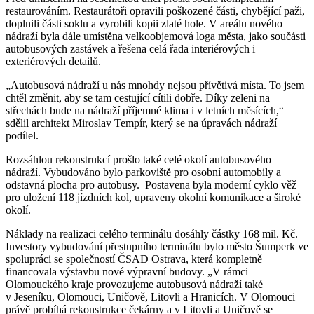
restaurováním. Restaurátoři opravili poškozené části, chybějící paži,
doplnili části soklu a vyrobili kopii zlaté hole. V areálu nového
nádraží byla dále umístěna velkoobjemová loga města, jako součásti
autobusových zastávek a řešena celá řada interiérových i
exteriérových detailů.
„Autobusová nádraží u nás mnohdy nejsou přívětivá místa. To jsem
chtěl změnit, aby se tam cestující cítili dobře. Díky zeleni na
střechách bude na nádraží příjemné klima i v letních měsících,“
sdělil architekt Miroslav Tempír, který se na úpravách nádraží
podílel.
Rozsáhlou rekonstrukcí prošlo také celé okolí autobusového
nádraží. Vybudováno bylo parkoviště pro osobní automobily a
odstavná plocha pro autobusy.
Postavena byla moderní cyklo věž
pro uložení 118 jízdních kol, upraveny okolní komunikace a široké
okolí.
Náklady na realizaci celého terminálu dosáhly částky 168 mil. Kč.
Investory vybudování přestupního terminálu bylo město Šumperk ve
spolupráci se společností ČSAD Ostrava, která kompletně
financovala výstavbu nové výpravní budovy. „V rámci
Olomouckého kraje provozujeme autobusová nádraží také
v Jeseníku, Olomouci, Uničově, Litovli a Hranicích. V Olomouci
právě probíhá rekonstrukce čekárny a v Litovli a Uničově se