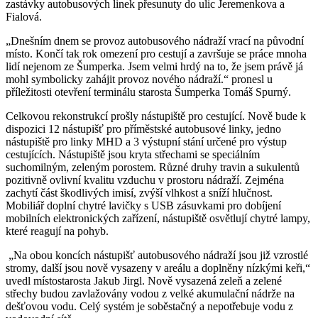
zastávky autobusových linek přesunuty do ulic Jeremenkova a
Fialová.
„Dnešním dnem se provoz autobusového nádraží vrací na původní
místo. Končí tak rok omezení pro cestují a završuje se práce mnoha
lidí nejenom ze Šumperka. Jsem velmi hrdý na to, že jsem právě já
mohl symbolicky zahájit provoz nového nádraží.“ pronesl u
příležitosti otevření terminálu starosta Šumperka Tomáš Spurný.
Celkovou rekonstrukcí prošly nástupiště pro cestující. Nově bude k
dispozici 12 nástupišť pro příměstské autobusové linky, jedno
nástupiště pro linky MHD a 3 výstupní stání určené pro výstup
cestujících. Nástupiště jsou kryta střechami se speciálním
suchomilným, zeleným porostem. Různé druhy travin a sukulentů
pozitivně ovlivní kvalitu vzduchu v prostoru nádraží. Zejména
zachytí část škodlivých imisí, zvýší vlhkost a sníží hlučnost.
Mobiliář doplní chytré lavičky s USB zásuvkami pro dobíjení
mobilních elektronických zařízení, nástupiště osvětlují chytré lampy,
které reagují na pohyb.
„Na obou koncích nástupišť autobusového nádraží jsou již vzrostlé
stromy, další jsou nově vysazeny v areálu a doplněny nízkými keři,“
uvedl místostarosta Jakub Jirgl. Nově vysazená zeleň a zelené
střechy budou zavlažovány vodou z velké akumulační nádrže na
dešťovou vodu. Celý systém je soběstačný a nepotřebuje vodu z