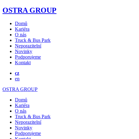
OSTRA GROUP
Domů
Kariéra
O nás
Truck & Bus Park
Neporazitelní
Novinky
Podporujeme
Kontakt
cz
en
OSTRA GROUP
Domů
Kariéra
O nás
Truck & Bus Park
Neporazitelní
Novinky
Podporujeme
Kontakt