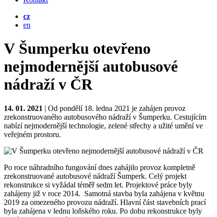
cz
en
V Šumperku otevřeno
nejmodernější autobusové
nádraží v ČR
14. 01. 2021
| Od pondělí 18. ledna 2021 je zahájen provoz
zrekonstruovaného autobusového nádraží v Šumperku. Cestujícím
nabízí nejmodernější technologie, zelené střechy a užité umění ve
veřejném prostoru.
Po roce náhradního fungování dnes zahájilo provoz kompletně
zrekonstruované autobusové nádraží Šumperk. Celý projekt
rekonstrukce si vyžádal téměř sedm let. Projektové práce byly
zahájeny již v roce 2014.
Samotná stavba byla zahájena v květnu
2019 za omezeného provozu nádraží. Hlavní část stavebních prací
byla zahájena v lednu loňského roku. Po dobu rekonstrukce byly