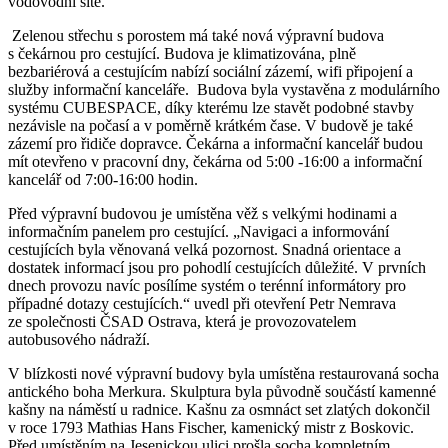
vodovodní sítě.
Zelenou střechu s porostem má také nová výpravní budova
s čekárnou pro cestující. Budova je klimatizována, plně
bezbariérová a cestujícím nabízí sociální zázemí, wifi připojení a
služby informační kanceláře.
Budova byla vystavěna z modulárního
systému CUBESPACE, díky kterému lze stavět podobné stavby
nezávisle na počasí a v poměrně krátkém čase. V budově je také
zázemí pro řidiče dopravce. Čekárna a informační kancelář budou
mít otevřeno v pracovní dny, čekárna od 5:00 -16:00 a informační
kancelář od 7:00-16:00 hodin.
Před výpravní budovou je umístěna věž s velkými hodinami a
informačním panelem pro cestující. „Navigaci a informování
cestujících byla věnovaná velká pozornost. Snadná orientace a
dostatek informací jsou pro pohodlí cestujících důležité. V prvních
dnech provozu navíc posílíme systém o terénní informátory pro
případné dotazy cestujících.“ uvedl při otevření Petr Nemrava
ze společnosti ČSAD Ostrava, která je provozovatelem
autobusového nádraží.
V blízkosti nové výpravní budovy byla umístěna restaurovaná socha
antického boha Merkura. Skulptura byla původně součástí kamenné
kašny na náměstí u radnice. Kašnu za osmnáct set zlatých dokončil
v roce 1793 Mathias Hans Fischer, kamenický mistr z Boskovic.
Před umístěním na Jesenickou ulici prošla socha kompletním